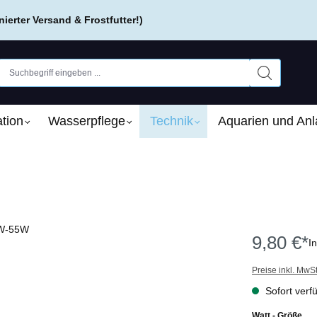
erter Versand & Frostfutter!)
tion
Wasserpflege
Technik
Aquarien und An
9,80 €*
I
Preise inkl. MwS
Sofort verfü
aus
Watt - Größe