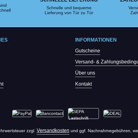
sind
Schnelle und bequeme
Vers
chnell
Lieferung von Tür zu Tür
Zah
HES
INFORMATIONEN
Gutscheine
Versand- & Zahlungsbeding
Über uns
ht
Kontakt
Versandkosten
Mehrwertsteuer zzgl.
und ggf. Nachnahmegebühren, wen