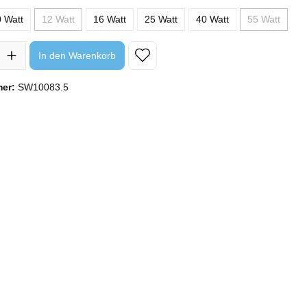
 Watt
12 Watt
16 Watt
25 Watt
40 Watt
55 Watt
(Diese Option ist zurzeit nicht verfügbar.)
(Diese Optio
l: Gib den gewünschten Wert ein oder benutze die Schaltflächen um 
In den Warenkorb
mer:
SW10083.5