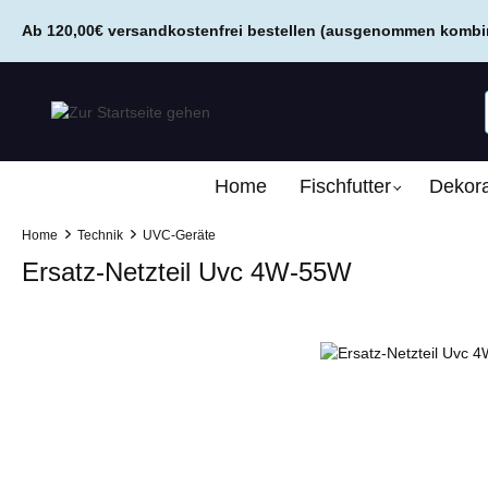
springen
Zur Hauptnavigation springen
Ab 120,00€ versandkostenfrei bestellen (ausgenommen kombini
Home
Fischfutter
Dekora
Home
Technik
UVC-Geräte
Ersatz-Netzteil Uvc 4W-55W
Bildergalerie überspringen