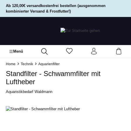
alt springen
Ab 120,00€ versandkostenfrei bestellen (ausgenommen
kombinierter Versand & Frostfutter!)
Menü
Home
Technik
Aquarienfilter
Standfilter - Schwammfilter mit
Luftheber
Aquaristikbedarf Waldmann
Bildergalerie überspringen