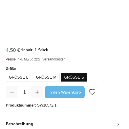
4,50 €*
Inhalt:
1 Stück
Preise inkl. MwSt. zzgl. Versandkosten
auswählen
Größe
GRÖSSE L
GRÖSSE M
GRÖSSE S
Produkt Anzahl: Gib den gewünschten Wert ein oder benutze die Sc
In den Warenkorb
Produktnummer:
SW10572.1
Beschreibung