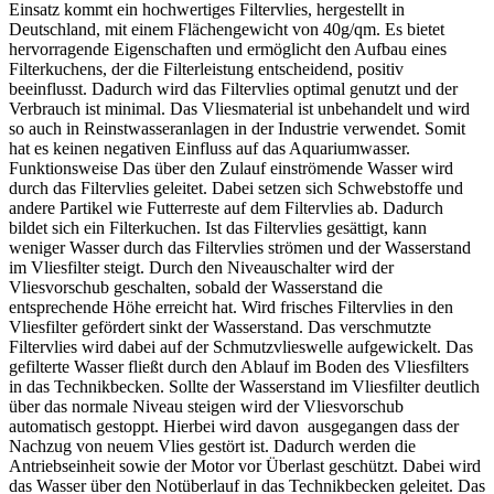
Einsatz kommt ein hochwertiges Filtervlies, hergestellt in
Deutschland, mit einem Flächengewicht von 40g/qm. Es bietet
hervorragende Eigenschaften und ermöglicht den Aufbau eines
Filterkuchens, der die Filterleistung entscheidend, positiv
beeinflusst. Dadurch wird das Filtervlies optimal genutzt und der
Verbrauch ist minimal. Das Vliesmaterial ist unbehandelt und wird
so auch in Reinstwasseranlagen in der Industrie verwendet. Somit
hat es keinen negativen Einfluss auf das Aquariumwasser.
Funktionsweise Das über den Zulauf einströmende Wasser wird
durch das Filtervlies geleitet. Dabei setzen sich Schwebstoffe und
andere Partikel wie Futterreste auf dem Filtervlies ab. Dadurch
bildet sich ein Filterkuchen. Ist das Filtervlies gesättigt, kann
weniger Wasser durch das Filtervlies strömen und der Wasserstand
im Vliesfilter steigt. Durch den Niveauschalter wird der
Vliesvorschub geschalten, sobald der Wasserstand die
entsprechende Höhe erreicht hat. Wird frisches Filtervlies in den
Vliesfilter gefördert sinkt der Wasserstand. Das verschmutzte
Filtervlies wird dabei auf der Schmutzvlieswelle aufgewickelt. Das
gefilterte Wasser fließt durch den Ablauf im Boden des Vliesfilters
in das Technikbecken. Sollte der Wasserstand im Vliesfilter deutlich
über das normale Niveau steigen wird der Vliesvorschub
automatisch gestoppt. Hierbei wird davon ausgegangen dass der
Nachzug von neuem Vlies gestört ist. Dadurch werden die
Antriebseinheit sowie der Motor vor Überlast geschützt. Dabei wird
das Wasser über den Notüberlauf in das Technikbecken geleitet. Das