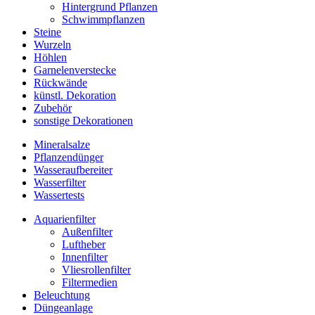
Hintergrund Pflanzen
Schwimmpflanzen
Steine
Wurzeln
Höhlen
Garnelenverstecke
Rückwände
künstl. Dekoration
Zubehör
sonstige Dekorationen
Mineralsalze
Pflanzendünger
Wasseraufbereiter
Wasserfilter
Wassertests
Aquarienfilter
Außenfilter
Luftheber
Innenfilter
Vliesrollenfilter
Filtermedien
Beleuchtung
Düngeanlage