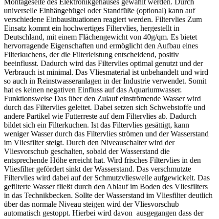
Montageseite des Elektronikgehäuses gewählt werden. Durch
universelle Einhängebügel oder Standfüße (optional) kann auf
verschiedene Einbausituationen reagiert werden. Filtervlies Zum
Einsatz kommt ein hochwertiges Filtervlies, hergestellt in
Deutschland, mit einem Flächengewicht von 40g/qm. Es bietet
hervorragende Eigenschaften und ermöglicht den Aufbau eines
Filterkuchens, der die Filterleistung entscheidend, positiv
beeinflusst. Dadurch wird das Filtervlies optimal genutzt und der
Verbrauch ist minimal. Das Vliesmaterial ist unbehandelt und wird
so auch in Reinstwasseranlagen in der Industrie verwendet. Somit
hat es keinen negativen Einfluss auf das Aquariumwasser.
Funktionsweise Das über den Zulauf einströmende Wasser wird
durch das Filtervlies geleitet. Dabei setzen sich Schwebstoffe und
andere Partikel wie Futterreste auf dem Filtervlies ab. Dadurch
bildet sich ein Filterkuchen. Ist das Filtervlies gesättigt, kann
weniger Wasser durch das Filtervlies strömen und der Wasserstand
im Vliesfilter steigt. Durch den Niveauschalter wird der
Vliesvorschub geschalten, sobald der Wasserstand die
entsprechende Höhe erreicht hat. Wird frisches Filtervlies in den
Vliesfilter gefördert sinkt der Wasserstand. Das verschmutzte
Filtervlies wird dabei auf der Schmutzvlieswelle aufgewickelt. Das
gefilterte Wasser fließt durch den Ablauf im Boden des Vliesfilters
in das Technikbecken. Sollte der Wasserstand im Vliesfilter deutlich
über das normale Niveau steigen wird der Vliesvorschub
automatisch gestoppt. Hierbei wird davon ausgegangen dass der