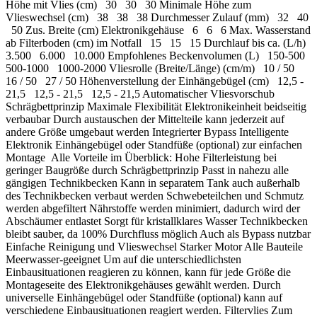
Höhe mit Vlies (cm) 30 30 30 Minimale Höhe zum
Vlieswechsel (cm) 38 38 38 Durchmesser Zulauf (mm) 32 40
50 Zus. Breite (cm) Elektronikgehäuse 6 6 6 Max. Wasserstand
ab Filterboden (cm) im Notfall 15 15 15 Durchlauf bis ca. (L/h)
3.500 6.000 10.000 Empfohlenes Beckenvolumen (L) 150-500
500-1000 1000-2000 Vliesrolle (Breite/Länge) (cm/m) 10 / 50
16 / 50 27 / 50 Höhenverstellung der Einhängebügel (cm) 12,5 -
21,5 12,5 - 21,5 12,5 - 21,5 Automatischer Vliesvorschub
Schrägbettprinzip Maximale Flexibilität Elektronikeinheit beidseitig
verbaubar Durch austauschen der Mittelteile kann jederzeit auf
andere Größe umgebaut werden Integrierter Bypass Intelligente
Elektronik Einhängebügel oder Standfüße (optional) zur einfachen
Montage Alle Vorteile im Überblick: Hohe Filterleistung bei
geringer Baugröße durch Schrägbettprinzip Passt in nahezu alle
gängigen Technikbecken Kann in separatem Tank auch außerhalb
des Technikbecken verbaut werden Schwebeteilchen und Schmutz
werden abgefiltert Nährstoffe werden minimiert, dadurch wird der
Abschäumer entlastet Sorgt für kristallklares Wasser Technikbecken
bleibt sauber, da 100% Durchfluss möglich Auch als Bypass nutzbar
Einfache Reinigung und Vlieswechsel Starker Motor Alle Bauteile
Meerwasser-geeignet Um auf die unterschiedlichsten
Einbausituationen reagieren zu können, kann für jede Größe die
Montageseite des Elektronikgehäuses gewählt werden. Durch
universelle Einhängebügel oder Standfüße (optional) kann auf
verschiedene Einbausituationen reagiert werden. Filtervlies Zum