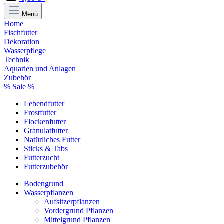
Menü
Home
Fischfutter
Dekoration
Wasserpflege
Technik
Aquarien und Anlagen
Zubehör
% Sale %
Lebendfutter
Frostfutter
Flockenfutter
Granulatfutter
Natürliches Futter
Sticks & Tabs
Futterzucht
Futterzubehör
Bodengrund
Wasserpflanzen
Aufsitzerpflanzen
Vordergrund Pflanzen
Mittelgrund Pflanzen