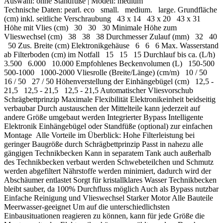
Auswahl:
ohne Standfüße
| Modell:
medium
Technische Daten: pearl. eco small. medium. large. Grundfläche
(cm) inkl. seitliche Verschraubung 43 x 14 43 x 20 43 x 31
Höhe mit Vlies (cm) 30 30 30 Minimale Höhe zum
Vlieswechsel (cm) 38 38 38 Durchmesser Zulauf (mm) 32 40
50 Zus. Breite (cm) Elektronikgehäuse 6 6 6 Max. Wasserstand
ab Filterboden (cm) im Notfall 15 15 15 Durchlauf bis ca. (L/h)
3.500 6.000 10.000 Empfohlenes Beckenvolumen (L) 150-500
500-1000 1000-2000 Vliesrolle (Breite/Länge) (cm/m) 10 / 50
16 / 50 27 / 50 Höhenverstellung der Einhängebügel (cm) 12,5 -
21,5 12,5 - 21,5 12,5 - 21,5 Automatischer Vliesvorschub
Schrägbettprinzip Maximale Flexibilität Elektronikeinheit beidseitig
verbaubar Durch austauschen der Mittelteile kann jederzeit auf
andere Größe umgebaut werden Integrierter Bypass Intelligente
Elektronik Einhängebügel oder Standfüße (optional) zur einfachen
Montage Alle Vorteile im Überblick: Hohe Filterleistung bei
geringer Baugröße durch Schrägbettprinzip Passt in nahezu alle
gängigen Technikbecken Kann in separatem Tank auch außerhalb
des Technikbecken verbaut werden Schwebeteilchen und Schmutz
werden abgefiltert Nährstoffe werden minimiert, dadurch wird der
Abschäumer entlastet Sorgt für kristallklares Wasser Technikbecken
bleibt sauber, da 100% Durchfluss möglich Auch als Bypass nutzbar
Einfache Reinigung und Vlieswechsel Starker Motor Alle Bauteile
Meerwasser-geeignet Um auf die unterschiedlichsten
Einbausituationen reagieren zu können, kann für jede Größe die