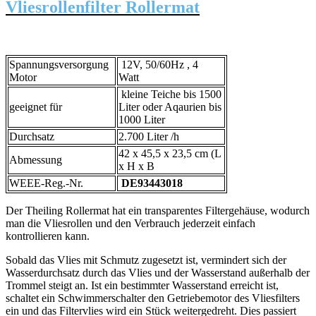
Vliesrollenfilter Rollermat
Spannungsversorgung
12V, 50/60Hz , 4
Motor
Watt
kleine Teiche bis 1500
geeignet für
Liter oder Aqaurien bis
1000 Liter
Durchsatz
2.700 Liter /h
42 x 45,5 x 23,5 cm (L
Abmessung
x H x B
WEEE-Reg.-Nr.
DE93443018
Der Theiling Rollermat hat ein transparentes Filtergehäuse, wodurch
man die Vliesrollen und den Verbrauch jederzeit einfach
kontrollieren kann.
Sobald das Vlies mit Schmutz zugesetzt ist, vermindert sich der
Wasserdurchsatz durch das Vlies und der Wasserstand außerhalb der
Trommel steigt an. Ist ein bestimmter Wasserstand erreicht ist,
schaltet ein Schwimmerschalter den Getriebemotor des Vliesfilters
ein und das Filtervlies wird ein Stück weitergedreht. Dies passiert