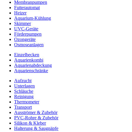
Membranpumpen
Futterautomat
Heizer
Aquarium-Kühlung
Skimmer
UVC-Geräte
Förderpumpen
Ozongeräte
Osmoseanlagen
Einzelbecken
Aquarienkombi
Aquarienabdeckung
Aquarienschränke
Aufzucht
Unterlagen
Schläuche
Reinigung
Thermometer
Transport
Ausströmer & Zubehör
PVC-Rohre & Zubehör
Silikon & Kleber
Halterung & Saugnäpfe