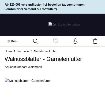
alt springen
Ab 120,00€ versandkostenfrei bestellen (ausgenommen
kombinierter Versand & Frostfutter!)
Menü
Home
Fischfutter
Natürliches Futter
Walnussblätter - Garnelenfutter
Aquaristikbedarf Waldmann
Bildergalerie überspringen