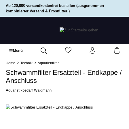
alt springen
Ab 120,00€ versandkostenfrei bestellen (ausgenommen
kombinierter Versand & Frostfutter!)
Menü
Home
Technik
Aquarienfilter
Schwammfilter Ersatzteil - Endkappe /
Anschluss
Aquaristikbedarf Waldmann
Bildergalerie überspringen