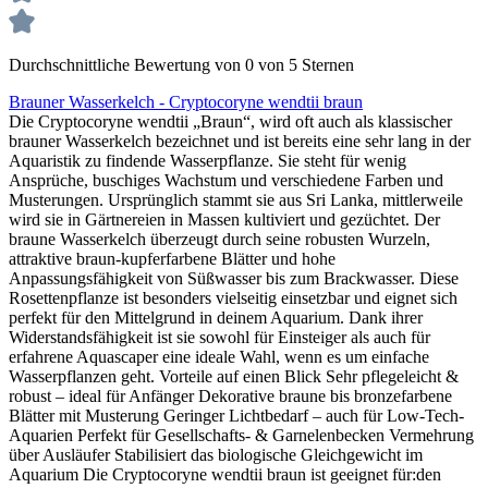
Durchschnittliche Bewertung von 0 von 5 Sternen
Brauner Wasserkelch - Cryptocoryne wendtii braun
Die Cryptocoryne wendtii „Braun“, wird oft auch als klassischer
brauner Wasserkelch bezeichnet und ist bereits eine sehr lang in der
Aquaristik zu findende Wasserpflanze. Sie steht für wenig
Ansprüche, buschiges Wachstum und verschiedene Farben und
Musterungen. Ursprünglich stammt sie aus Sri Lanka, mittlerweile
wird sie in Gärtnereien in Massen kultiviert und gezüchtet. Der
braune Wasserkelch überzeugt durch seine robusten Wurzeln,
attraktive braun-kupferfarbene Blätter und hohe
Anpassungsfähigkeit von Süßwasser bis zum Brackwasser. Diese
Rosettenpflanze ist besonders vielseitig einsetzbar und eignet sich
perfekt für den Mittelgrund in deinem Aquarium. Dank ihrer
Widerstandsfähigkeit ist sie sowohl für Einsteiger als auch für
erfahrene Aquascaper eine ideale Wahl, wenn es um einfache
Wasserpflanzen geht. Vorteile auf einen Blick Sehr pflegeleicht &
robust – ideal für Anfänger Dekorative braune bis bronzefarbene
Blätter mit Musterung Geringer Lichtbedarf – auch für Low-Tech-
Aquarien Perfekt für Gesellschafts- & Garnelenbecken Vermehrung
über Ausläufer Stabilisiert das biologische Gleichgewicht im
Aquarium Die Cryptocoryne wendtii braun ist geeignet für:den