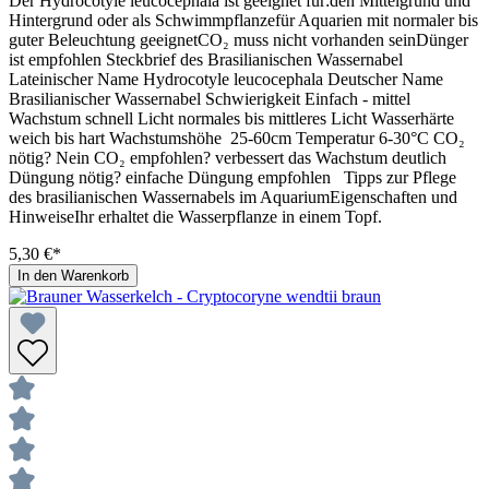
Der Hydrocotyle leucocephala ist geeignet für:den Mittelgrund und
Hintergrund oder als Schwimmpflanzefür Aquarien mit normaler bis
guter Beleuchtung geeignetCO₂ muss nicht vorhanden seinDünger
ist empfohlen Steckbrief des Brasilianischen Wassernabel
Lateinischer Name Hydrocotyle leucocephala Deutscher Name
Brasilianischer Wassernabel Schwierigkeit Einfach - mittel
Wachstum schnell Licht normales bis mittleres Licht Wasserhärte
weich bis hart Wachstumshöhe 25-60cm Temperatur 6-30°C CO₂
nötig? Nein CO₂ empfohlen? verbessert das Wachstum deutlich
Düngung nötig? einfache Düngung empfohlen Tipps zur Pflege
des brasilianischen Wassernabels im AquariumEigenschaften und
HinweiseIhr erhaltet die Wasserpflanze in einem Topf.
5,30 €*
In den Warenkorb