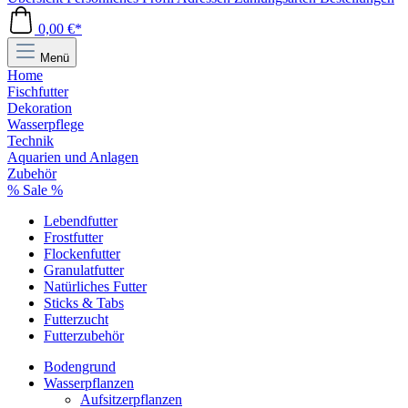
0,00 €*
Menü
Home
Fischfutter
Dekoration
Wasserpflege
Technik
Aquarien und Anlagen
Zubehör
% Sale %
Lebendfutter
Frostfutter
Flockenfutter
Granulatfutter
Natürliches Futter
Sticks & Tabs
Futterzucht
Futterzubehör
Bodengrund
Wasserpflanzen
Aufsitzerpflanzen