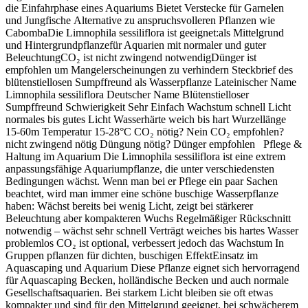
die Einfahrphase eines Aquariums Bietet Verstecke für Garnelen
und Jungfische Alternative zu anspruchsvolleren Pflanzen wie
CabombaDie Limnophila sessiliflora ist geeignet:als Mittelgrund
und Hintergrundpflanzefür Aquarien mit normaler und guter
BeleuchtungCO₂ ist nicht zwingend notwendigDünger ist
empfohlen um Mangelerscheinungen zu verhindern Steckbrief des
blütenstiellosen Sumpffreund als Wasserpflanze Lateinischer Name
Limnophila sessiliflora Deutscher Name Blütenstielloser
Sumpffreund Schwierigkeit Sehr Einfach Wachstum schnell Licht
normales bis gutes Licht Wasserhärte weich bis hart Wurzellänge
15-60m Temperatur 15-28°C CO₂ nötig? Nein CO₂ empfohlen?
nicht zwingend nötig Düngung nötig? Dünger empfohlen Pflege &
Haltung im Aquarium Die Limnophila sessiliflora ist eine extrem
anpassungsfähige Aquariumpflanze, die unter verschiedensten
Bedingungen wächst. Wenn man bei er Pflege ein paar Sachen
beachtet, wird man immer eine schöne buschige Wasserpflanze
haben: Wächst bereits bei wenig Licht, zeigt bei stärkerer
Beleuchtung aber kompakteren Wuchs Regelmäßiger Rückschnitt
notwendig – wächst sehr schnell Verträgt weiches bis hartes Wasser
problemlos CO₂ ist optional, verbessert jedoch das Wachstum In
Gruppen pflanzen für dichten, buschigen EffektEinsatz im
Aquascaping und Aquarium Diese Pflanze eignet sich hervorragend
für Aquascaping Becken, holländische Becken und auch normale
Gesellschaftsaquarien. Bei starkem Licht bleiben sie oft etwas
kompakter und sind für den Mittelgrund geeignet, bei schwächerem