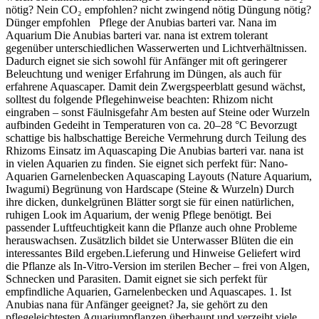
nötig? Nein CO₂ empfohlen? nicht zwingend nötig Düngung nötig?
Dünger empfohlen Pflege der Anubias barteri var. Nana im
Aquarium Die Anubias barteri var. nana ist extrem tolerant
gegenüber unterschiedlichen Wasserwerten und Lichtverhältnissen.
Dadurch eignet sie sich sowohl für Anfänger mit oft geringerer
Beleuchtung und weniger Erfahrung im Düngen, als auch für
erfahrene Aquascaper. Damit dein Zwergspeerblatt gesund wächst,
solltest du folgende Pflegehinweise beachten: Rhizom nicht
eingraben – sonst Fäulnisgefahr Am besten auf Steine oder Wurzeln
aufbinden Gedeiht in Temperaturen von ca. 20–28 °C Bevorzugt
schattige bis halbschattige Bereiche Vermehrung durch Teilung des
Rhizoms Einsatz im Aquascaping Die Anubias barteri var. nana ist
in vielen Aquarien zu finden. Sie eignet sich perfekt für: Nano-
Aquarien Garnelenbecken Aquascaping Layouts (Nature Aquarium,
Iwagumi) Begrünung von Hardscape (Steine & Wurzeln) Durch
ihre dicken, dunkelgrünen Blätter sorgt sie für einen natürlichen,
ruhigen Look im Aquarium, der wenig Pflege benötigt. Bei
passender Luftfeuchtigkeit kann die Pflanze auch ohne Probleme
herauswachsen. Zusätzlich bildet sie Unterwasser Blüten die ein
interessantes Bild ergeben.Lieferung und Hinweise Geliefert wird
die Pflanze als In-Vitro-Version im sterilen Becher – frei von Algen,
Schnecken und Parasiten. Damit eignet sie sich perfekt für
empfindliche Aquarien, Garnelenbecken und Aquascapes. 1. Ist
Anubias nana für Anfänger geeignet? Ja, sie gehört zu den
pflegeleichtesten Aquariumpflanzen überhaupt und verzeiht viele