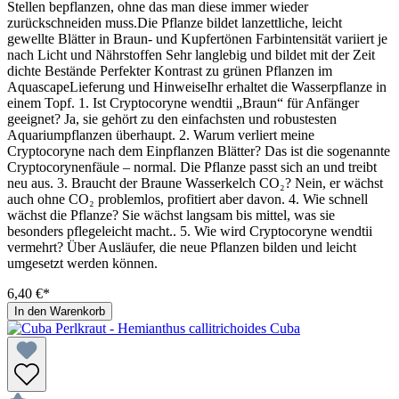
Stellen bepflanzen, ohne das man diese immer wieder
zurückschneiden muss.Die Pflanze bildet lanzettliche, leicht
gewellte Blätter in Braun- und Kupfertönen Farbintensität variiert je
nach Licht und Nährstoffen Sehr langlebig und bildet mit der Zeit
dichte Bestände Perfekter Kontrast zu grünen Pflanzen im
AquascapeLieferung und HinweiseIhr erhaltet die Wasserpflanze in
einem Topf. 1. Ist Cryptocoryne wendtii „Braun“ für Anfänger
geeignet? Ja, sie gehört zu den einfachsten und robustesten
Aquariumpflanzen überhaupt. 2. Warum verliert meine
Cryptocoryne nach dem Einpflanzen Blätter? Das ist die sogenannte
Cryptocorynenfäule – normal. Die Pflanze passt sich an und treibt
neu aus. 3. Braucht der Braune Wasserkelch CO₂? Nein, er wächst
auch ohne CO₂ problemlos, profitiert aber davon. 4. Wie schnell
wächst die Pflanze? Sie wächst langsam bis mittel, was sie
besonders pflegeleicht macht.. 5. Wie wird Cryptocoryne wendtii
vermehrt? Über Ausläufer, die neue Pflanzen bilden und leicht
umgesetzt werden können.
6,40 €*
In den Warenkorb