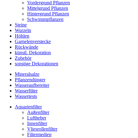
Vordergrund Pflanzen
Mittelgrund Pflanzen
Hintergrund Pflanzen
Schwimmpflanzen
Steine
Wurzeln
Höhlen
Garnelenverstecke
Rückwände
künstl. Dekoration
Zubehör
sonstige Dekorationen
Mineralsalze
Pflanzendünger
Wasseraufbereiter
Wasserfilter
Wassertests
Aquarienfilter
Außenfilter
Luftheber
Innenfilter
Vliesrollenfilter
Filtermedien