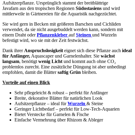
Aufsitzerpflanze. Ursprünglich stammt der breitblättrige
Javafarn aus den tropischen Regionen
Südostasiens
und wird
mittlerweile in Gärtnereien für die Aquaristik nachgezüchtet.
Sie wird gern in Becken mit größeren Barschen und Cichliden
verwendet, da sie nicht ausgebuddelt werden kann, sondern mit
einem Draht oder
Pflanzenkleber
auf
Steinen
und Wurzeln
befestigt wird, wo sie mit der Zeit festwächst.
Dank ihrer
Anspruchslosigkeit
eignet sich diese Pflanze auch
ideal
für Anfänger,
Aquascaper und Garnelenhalter. Sie
wächst
langsam
, benötigt
wenig Licht
und kommt auch ohne CO₂
problemlos zurecht. Eine zusätzliche Düngung ist aber unbedingt
empfohlen, damit die Blätter
saftig Grün
bleiben.
Vorteile auf einen Blick
Sehr pflegeleicht & robust – perfekt für Anfänger
Breite, dekorative Blätter für natürlichen Look
Aufsitzerpflanze – ideal für
Wurzeln
& Steine
Geringer Lichtbedarf – perfekt für Low-Tech-Aquarien
Bietet Verstecke für Garnelen & Fische
Einfache Vermehrung über Rhizom & Ableger