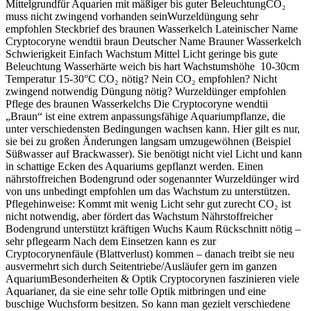
Mittelgrundfür Aquarien mit mäßiger bis guter BeleuchtungCO₂
muss nicht zwingend vorhanden seinWurzeldüngung sehr
empfohlen Steckbrief des braunen Wasserkelch Lateinischer Name
Cryptocoryne wendtii braun Deutscher Name Brauner Wasserkelch
Schwierigkeit Einfach Wachstum Mittel Licht geringe bis gute
Beleuchtung Wasserhärte weich bis hart Wachstumshöhe 10-30cm
Temperatur 15-30°C CO₂ nötig? Nein CO₂ empfohlen? Nicht
zwingend notwendig Düngung nötig? Wurzeldünger empfohlen
Pflege des braunen Wasserkelchs Die Cryptocoryne wendtii
„Braun“ ist eine extrem anpassungsfähige Aquariumpflanze, die
unter verschiedensten Bedingungen wachsen kann. Hier gilt es nur,
sie bei zu großen Änderungen langsam umzugewöhnen (Beispiel
Süßwasser auf Brackwasser). Sie benötigt nicht viel Licht und kann
in schattige Ecken des Aquariums gepflanzt werden. Einen
nährstoffreichen Bodengrund oder sogenannter Wurzeldünger wird
von uns unbedingt empfohlen um das Wachstum zu unterstützen.
Pflegehinweise: Kommt mit wenig Licht sehr gut zurecht CO₂ ist
nicht notwendig, aber fördert das Wachstum Nährstoffreicher
Bodengrund unterstützt kräftigen Wuchs Kaum Rückschnitt nötig –
sehr pflegearm Nach dem Einsetzen kann es zur
Cryptocorynenfäule (Blattverlust) kommen – danach treibt sie neu
ausvermehrt sich durch Seitentriebe/Ausläufer gern im ganzen
AquariumBesonderheiten & Optik Cryptocorynen faszinieren viele
Aquarianer, da sie eine sehr tolle Optik mitbringen und eine
buschige Wuchsform besitzen. So kann man gezielt verschiedene