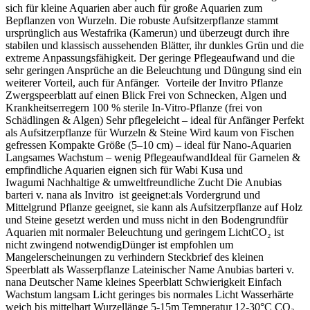
sich für kleine Aquarien aber auch für große Aquarien zum
Bepflanzen von Wurzeln. Die robuste Aufsitzerpflanze stammt
ursprünglich aus Westafrika (Kamerun) und überzeugt durch ihre
stabilen und klassisch aussehenden Blätter, ihr dunkles Grün und die
extreme Anpassungsfähigkeit. Der geringe Pflegeaufwand und die
sehr geringen Ansprüche an die Beleuchtung und Düngung sind ein
weiterer Vorteil, auch für Anfänger. Vorteile der Invitro Pflanze
Zwergspeerblatt auf einen Blick Frei von Schnecken, Algen und
Krankheitserregern 100 % sterile In-Vitro-Pflanze (frei von
Schädlingen & Algen) Sehr pflegeleicht – ideal für Anfänger Perfekt
als Aufsitzerpflanze für Wurzeln & Steine Wird kaum von Fischen
gefressen Kompakte Größe (5–10 cm) – ideal für Nano-Aquarien
Langsames Wachstum – wenig PflegeaufwandIdeal für Garnelen &
empfindliche Aquarien eignen sich für Wabi Kusa und
Iwagumi Nachhaltige & umweltfreundliche Zucht Die Anubias
barteri v. nana als Invitro ist geeignet:als Vordergrund und
Mittelgrund Pflanze geeignet, sie kann als Aufsitzerpflanze auf Holz
und Steine gesetzt werden und muss nicht in den Bodengrundfür
Aquarien mit normaler Beleuchtung und geringem LichtCO₂ ist
nicht zwingend notwendigDünger ist empfohlen um
Mangelerscheinungen zu verhindern Steckbrief des kleinen
Speerblatt als Wasserpflanze Lateinischer Name Anubias barteri v.
nana Deutscher Name kleines Speerblatt Schwierigkeit Einfach
Wachstum langsam Licht geringes bis normales Licht Wasserhärte
weich bis mittelhart Wurzellänge 5-15m Temperatur 12-30°C CO₂