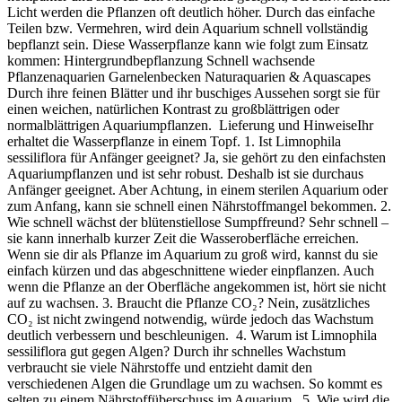
Licht werden die Pflanzen oft deutlich höher. Durch das einfache
Teilen bzw. Vermehren, wird dein Aquarium schnell vollständig
bepflanzt sein. Diese Wasserpflanze kann wie folgt zum Einsatz
kommen: Hintergrundbepflanzung Schnell wachsende
Pflanzenaquarien Garnelenbecken Naturaquarien & Aquascapes
Durch ihre feinen Blätter und ihr buschiges Aussehen sorgt sie für
einen weichen, natürlichen Kontrast zu großblättrigen oder
normalblättrigen Aquariumpflanzen. Lieferung und HinweiseIhr
erhaltet die Wasserpflanze in einem Topf. 1. Ist Limnophila
sessiliflora für Anfänger geeignet? Ja, sie gehört zu den einfachsten
Aquariumpflanzen und ist sehr robust. Deshalb ist sie durchaus
Anfänger geeignet. Aber Achtung, in einem sterilen Aquarium oder
zum Anfang, kann sie schnell einen Nährstoffmangel bekommen. 2.
Wie schnell wächst der blütenstiellose Sumpffreund? Sehr schnell –
sie kann innerhalb kurzer Zeit die Wasseroberfläche erreichen.
Wenn sie dir als Pflanze im Aquarium zu groß wird, kannst du sie
einfach kürzen und das abgeschnittene wieder einpflanzen. Auch
wenn die Pflanze an der Oberfläche angekommen ist, hört sie nicht
auf zu wachsen. 3. Braucht die Pflanze CO₂? Nein, zusätzliches
CO₂ ist nicht zwingend notwendig, würde jedoch das Wachstum
deutlich verbessern und beschleunigen. 4. Warum ist Limnophila
sessiliflora gut gegen Algen? Durch ihr schnelles Wachstum
verbraucht sie viele Nährstoffe und entzieht damit den
verschiedenen Algen die Grundlage um zu wachsen. So kommt es
selten zu einem Nährstoffüberschuss im Aquarium.. 5. Wie wird die