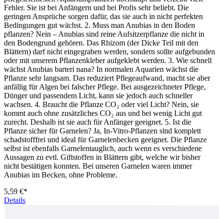
Fehler. Sie ist bei Anfängern und bei Profis sehr beliebt. Die
geringen Ansprüche sorgen dafür, das sie auch in nicht perfekten
Bedingungen gut wächst. 2. Muss man Anubias in den Boden
pflanzen? Nein – Anubias sind reine Aufsitzerpflanze die nicht in
den Bodengrund gehören. Das Rhizom (der Dicke Teil mit den
Blättern) darf nicht eingegraben werden, sondern sollte aufgebunden
oder mit unserem Pflanzenkleber aufgeklebt werden. 3. Wie schnell
wächst Anubias barteri nana? In normalen Aquarien wächst die
Pflanze sehr langsam. Das reduziert Pflegeaufwand, macht sie aber
anfällig für Algen bei falscher Pflege. Bei ausgezeichneter Pflege,
Dünger und passendem Licht, kann sie jedoch auch schneller
wachsen. 4. Braucht die Pflanze CO₂ oder viel Licht? Nein, sie
kommt auch ohne zusätzliches CO₂ aus und bei wenig Licht gut
zurecht. Deshalb ist sie auch für Anfänger geeignet. 5. Ist die
Pflanze sicher für Garnelen? Ja, In-Vitro-Pflanzen sind komplett
schadstofffrei und ideal für Garnelenbecken geeignet. Die Pflanze
selbst ist ebenfalls Garnelentauglich, auch wenn es verschiedene
Aussagen zu evtl. Giftstoffen in Blättern gibt, welche wir bisher
nicht bestätigen konnten. Bei unseren Garnelen waren immer
Anubias im Becken, ohne Probleme.
5,59 €*
Details