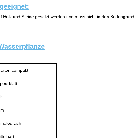
 geeignet:
 auf Holz und Steine gesetzt werden und muss nicht in den Bodengrund
 Wasserpflanze
barteri compakt
eerblatt
ch
am
rmales Licht
ttelhart