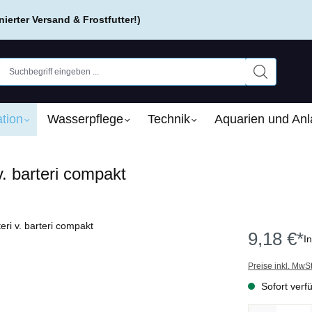
erter Versand & Frostfutter!)
tion
Wasserpflege
Technik
Aquarien und An
. barteri compakt
9,18 €*
I
Preise inkl. MwS
Sofort verfü
Produkt Anzah