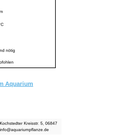
0m
°C
nd nötig
pfohlen
im Aquarium
Kochstedter Kreisstr. 5, 06847
 info@aquariumpflanze.de