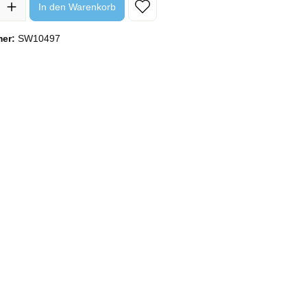
In den Warenkorb
mer:
SW10497