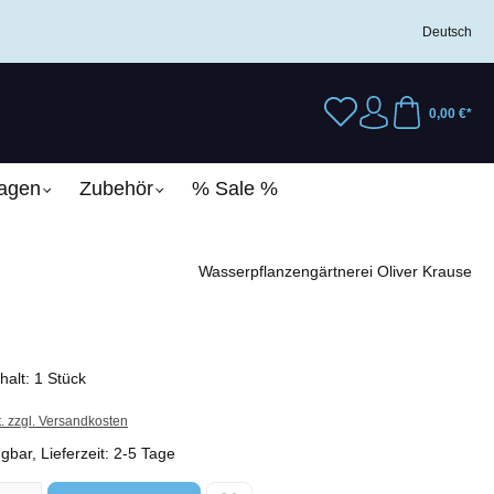
Deutsch
0,00 €*
lagen
Zubehör
% Sale %
Wasserpflanzengärtnerei Oliver Krause
nhalt:
1 Stück
t. zzgl. Versandkosten
gbar, Lieferzeit: 2-5 Tage
l: Gib den gewünschten Wert ein oder benutze die Schaltflächen um 