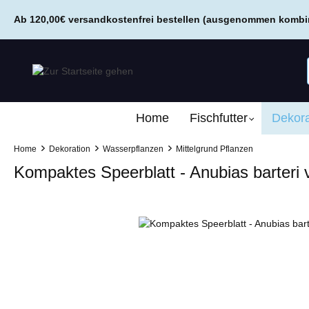
springen
Zur Hauptnavigation springen
Ab 120,00€ versandkostenfrei bestellen (ausgenommen kombini
Home
Fischfutter
Dekora
Home
Dekoration
Wasserpflanzen
Mittelgrund Pflanzen
Kompaktes Speerblatt - Anubias barteri v
Bildergalerie überspringen