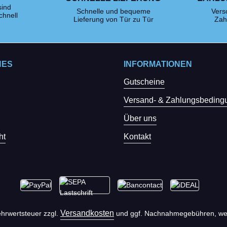
sind
Schnelle und bequeme
Vers
chnell
Lieferung von Tür zu Tür
Zah
HES
INFORMATIONEN
Gutscheine
Versand- & Zahlungsbeding
Über uns
ht
Kontakt
Versandkosten
Mehrwertsteuer zzgl.
und ggf. Nachnahmegebühren, wen