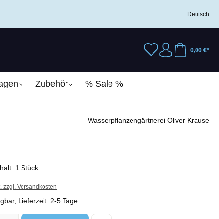
Deutsch
0,00 €*
lagen
Zubehör
% Sale %
Wasserpflanzengärtnerei Oliver Krause
nhalt:
1 Stück
t. zzgl. Versandkosten
gbar, Lieferzeit: 2-5 Tage
l: Gib den gewünschten Wert ein oder benutze die Schaltflächen um 