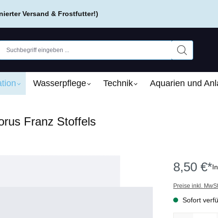
erter Versand & Frostfutter!)
tion
Wasserpflege
Technik
Aquarien und An
orus Franz Stoffels
8,50 €*
I
Preise inkl. MwS
Sofort verfü
Produkt Anzah