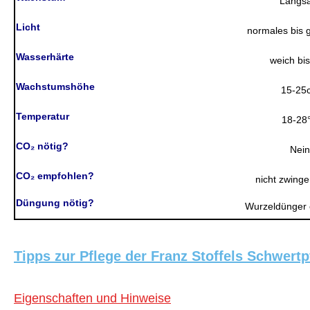
Langs
Licht
normales bis g
Wasserhärte
weich bis
Wachstumshöhe
15-25
Temperatur
18-28
CO₂ nötig?
Nein
CO₂ empfohlen?
nicht zwinge
Düngung nötig?
Wurzeldünger
Tipps zur Pflege der Franz Stoffels Schwert
Eigenschaften und Hinweise