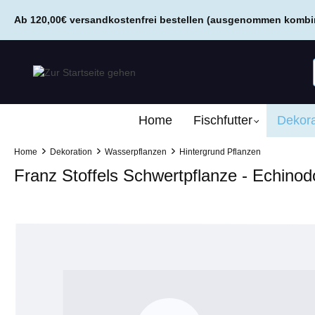
springen
Zur Hauptnavigation springen
Ab 120,00€ versandkostenfrei bestellen (ausgenommen kombini
Home
Fischfutter
Dekora
Home
Dekoration
Wasserpflanzen
Hintergrund Pflanzen
Franz Stoffels Schwertpflanze - Echinod
Bildergalerie überspringen