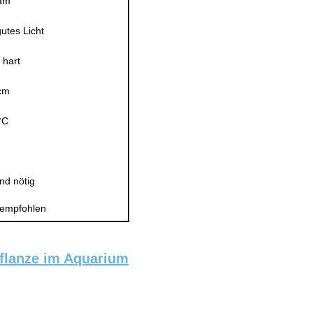
am
utes Licht
 hart
cm
°C
nd nötig
 empfohlen
pflanze im Aquarium