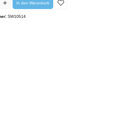
In den Warenkorb
mer:
SW10514