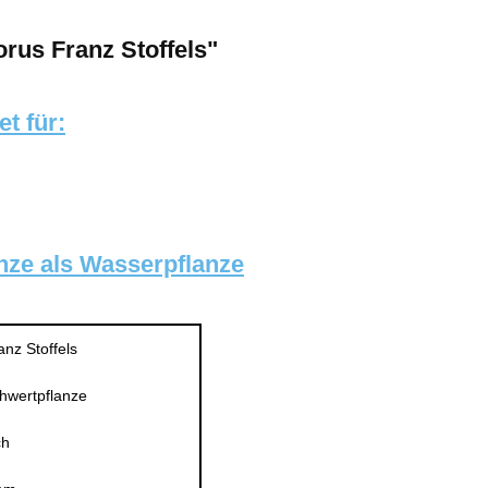
orus Franz Stoffels"
et für:
anze als Wasserpflanze
nz Stoffels
chwertpflanze
ch