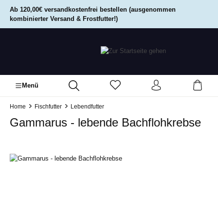
alt springen
Ab 120,00€ versandkostenfrei bestellen (ausgenommen
kombinierter Versand & Frostfutter!)
Menü
Home
Fischfutter
Lebendfutter
Gammarus - lebende Bachflohkrebse
Bildergalerie überspringen