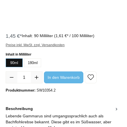
1,45 €*
Inhalt:
90 Milliliter
(1,61 €* / 100 Milliliter)
Preise inkl. MwSt. zzgl. Versandkosten
auswählen
Inhalt in Milliliter
90ml
180ml
Produkt Anzahl: Gib den gewünschten Wert ein oder benutze die Sc
In den Warenkorb
Produktnummer:
SW10354.2
Beschreibung
Lebende Gammarus sind umgangssprachlich auch als
Bachflohkrebse bekannt. Diese gibt es im Süßwasser, aber