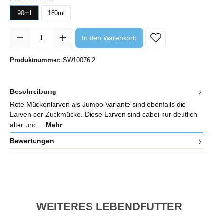
90ml
180ml
Produkt Anzahl: Gib den gewünschten Wert ein oder benutze die Sc
In den Warenkorb
Produktnummer:
SW10076.2
Beschreibung
Rote Mückenlarven als Jumbo Variante sind ebenfalls die
Larven der Zuckmücke. Diese Larven sind dabei nur deutlich
älter und…
Mehr
Bewertungen
WEITERES LEBENDFUTTER