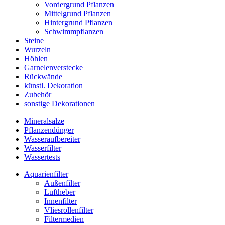
Vordergrund Pflanzen
Mittelgrund Pflanzen
Hintergrund Pflanzen
Schwimmpflanzen
Steine
Wurzeln
Höhlen
Garnelenverstecke
Rückwände
künstl. Dekoration
Zubehör
sonstige Dekorationen
Mineralsalze
Pflanzendünger
Wasseraufbereiter
Wasserfilter
Wassertests
Aquarienfilter
Außenfilter
Luftheber
Innenfilter
Vliesrollenfilter
Filtermedien