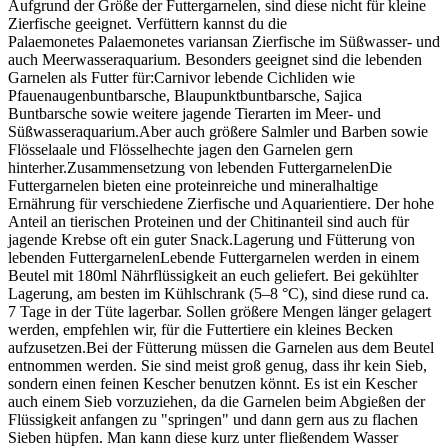
Aufgrund der Größe der Futtergarnelen, sind diese nicht für kleine
Zierfische geeignet. Verfüttern kannst du die
Palaemonetes Palaemonetes variansan Zierfische im Süßwasser- und
auch Meerwasseraquarium. Besonders geeignet sind die lebenden
Garnelen als Futter für:Carnivor lebende Cichliden wie
Pfauenaugenbuntbarsche, Blaupunktbuntbarsche, Sajica
Buntbarsche sowie weitere jagende Tierarten im Meer- und
Süßwasseraquarium.Aber auch größere Salmler und Barben sowie
Flösselaale und Flösselhechte jagen den Garnelen gern
hinterher.Zusammensetzung von lebenden FuttergarnelenDie
Futtergarnelen bieten eine proteinreiche und mineralhaltige
Ernährung für verschiedene Zierfische und Aquarientiere. Der hohe
Anteil an tierischen Proteinen und der Chitinanteil sind auch für
jagende Krebse oft ein guter Snack.Lagerung und Fütterung von
lebenden FuttergarnelenLebende Futtergarnelen werden in einem
Beutel mit 180ml Nährflüssigkeit an euch geliefert. Bei gekühlter
Lagerung, am besten im Kühlschrank (5–8 °C), sind diese rund ca.
7 Tage in der Tüte lagerbar. Sollen größere Mengen länger gelagert
werden, empfehlen wir, für die Futtertiere ein kleines Becken
aufzusetzen.Bei der Fütterung müssen die Garnelen aus dem Beutel
entnommen werden. Sie sind meist groß genug, dass ihr kein Sieb,
sondern einen feinen Kescher benutzen könnt. Es ist ein Kescher
auch einem Sieb vorzuziehen, da die Garnelen beim Abgießen der
Flüssigkeit anfangen zu "springen" und dann gern aus zu flachen
Sieben hüpfen. Man kann diese kurz unter fließendem Wasser