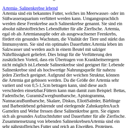
Artemia- Salinenkrebse lebend
Artemia sind ein bekanntes Futter, welches im Meerwasser- oder im
Süßwasseraquarium verfüttert werden kann. Umgangssprachlich
werden diese Feenkrebse auch Salinenkrebse genannt. Sie sind ein
absolut nährstoffreiches Lebendfutter für alle Zierfische. Artemia,
egal ob als Artemianauplie oder als ausgewachsener Feenkrebs,
fördert ein gesundes Wachstum, die Vitalität der Tiere und stärkt das
Immunsystem. Sie sind ein optimales Dauerfutter.Artemia leben im
Salzwasser und werden auch in einem Beutel mit salziger
Nährflüssigkeit geliefert. Dies bringt für die Verfütterung den
zusätzlichen Vorteil, dass ein Übertragen von Krankheitserregern
nicht möglich ist.Lebende Salinenkrebse sind geeignet für: Lebende
Salinenkrebse sind als hochwertige Nahrungsquelle für nahezu
jeden Zierfisch geeignet. Aufgrund der weichen Struktur, können
die Artemia gut gebissen werden. Da die Größe der Artemia sehr
variiert und von 0,5-1,5cm betragen kann, sind diese auch
verschieden einsetzbar.Füttern kann man damit zum Beispiel: Bettas,
Fadenfische, GuramisZwergbuntbarsche, Apistogramma,
NannacaraBuntbarsche, Skalare, Diskus, EliotiSalmler, Bärblinge
und Barbenlebend gebärende und eierlegende ZahnkarpfenAuch
Garnelen und Welse fressen diese Salinenkrebse gern. Sie eignen
sich als gesundes Aufzuchtsfutter und Dauerfutter für alle Zierfische.
Zusammensetzung von lebenden SalinenkrebsenArtemia sind ein
sehr nährstoffreiches Futter und reich an Eiweißen, Proteinen,