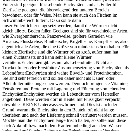
Futter sind geeignet für:Lebende Enchyträen sind als Futter für
Zierfische geeignet, die überwiegend den unteren Bereich
bewohnen, oder für Welse. Man kann sie auch den Fischen im
Schwimmbereich füttern. Dazu sollte dann
unser Futtertrichter eingesetzt werden, damit die Würmer nicht
gleich alle zu Boden fallen.Geeignet sind sie für verschiedene Arten,
wie Zwergbuntbarsche, Panzerwelse, größere Garnelen wie
Amanos, Flusskrebse, Buntbarsche, Kugelfische, Kampffische, also
eigentlich alle Arten, die eine Größe von mindestens 5cm haben. Für
kleinere Zierfische sind die Würmer oft zu groß, außer man hat
einen Zuchtansatz und kann sehr kleine Würmer
verfüttern.Enchyträen gibt es nur als Lebendfutter. Nicht als
Trockenfutter oder Frostfutter.Zusammensetzung von Enchyträen als
LebendfutterEnchyträen sind wahre Eiweiß- und Proteinbomben.
Sie sind sehr fettreich und sollten daher nicht als Dauer- oder
Alleinfuttermittel angesehen werden. Dennoch bringen sie Vitamine,
Fettsäuren und Proteine mit.Lagerung und Fütterung von lebenden
EnchyträenEnchyträen werden als Lebendfutter vom Hersteller
angeboten. Diese werden dort in Beutel mit Flüssigkeit verpackt,
obwohl es KEINE Unterwasserwürmer sind. Dies ist auch der
Grund, warum die Enchyträen in den Beuteln oft nicht lange
überleben und nach der Lieferung schnell verfüttert werden müssen.
Möchte man die Enchyträen lange frisch halten, so sollte man diese
nach Ankunft bzw. nach dem Kaufen unbedingt aus dem Wasser
holen und auf feuchte Zeitung oder Erdsubstrat setzen.Vor dem