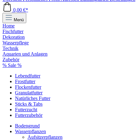
0,00 €*
Menü
Home
Fischfutter
Dekoration
Wasserpflege
Technik
Aquarien und Anlagen
Zubehör
% Sale %
Lebendfutter
Frostfutter
Flockenfutter
Granulatfutter
Natürliches Futter
Sticks & Tabs
Futterzucht
Futterzubehör
Bodengrund
Wasserpflanzen
Aufsitzerpflanzen