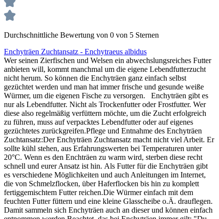
Durchschnittliche Bewertung von 0 von 5 Sternen
Enchyträen Zuchtansatz - Enchytraeus albidus
Wer seinen Zierfischen und Welsen ein abwechslungsreiches Futter
anbieten will, kommt manchmal um die eigene Lebendfutterzucht
nicht herum. So können die Enchyträen ganz einfach selbst
gezüchtet werden und man hat immer frische und gesunde weiße
Würmer, um die eigenen Fische zu versorgen. Enchyträen gibt es
nur als Lebendfutter. Nicht als Trockenfutter oder Frostfutter. Wer
diese also regelmäßig verfüttern möchte, um die Zucht erfolgreich
zu führen, muss auf verpacktes Lebendfutter oder auf eigenes
gezüchtetes zurückgreifen.Pflege und Entnahme des Enchyträen
Zuchtansatz:Der Enchyträen Zuchtansatz macht nicht viel Arbeit. Er
sollte kühl stehen, aus Erfahrungswerten bei Temperaturen unter
20°C. Wenn es den Enchträen zu warm wird, sterben diese recht
schnell und eurer Ansatz ist hin. Als Futter für die Enchyträen gibt
es verschiedene Möglichkeiten und auch Anleitungen im Internet,
die von Schmelzflocken, über Haferflocken bis hin zu komplett
fertiggemischtem Futter reichen.Die Würmer einfach mit dem
feuchten Futter füttern und eine kleine Glasscheibe o.Ä. drauflegen.
Damit sammeln sich Enchyträen auch an dieser und können einfach
entnommen werden.Beachtet, das bei Enchyträen immer gilt: "Du