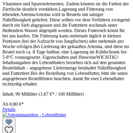
Vitaminen und Spurenelementen. Zudem können sie die Farben der
Zierfische deutlich verstärken.Lagerung und Fütterung von
lebenden ArtemiaArtemia wird in Beuteln mit salziger
Nährflüssigkeit geliefert. Diese sollten vor dem Verfüttern zwingend
durch ein Sieb abgegossen und die Futtertiere nochmals unter
fließendem Wasser abgespült werden. Dieses Futtersieb könnt Ihr
bei uns kaufen. Die Fütterung kann mehrmals täglich in kleinen
Portionen (bei der Aufzucht von Jungfischen) oder mehrmals pro
Woche erfolgen.Bei Lieferung der gekauften Artemia, sind diese im
Beutel noch ca. 8 Tage haltbar, eine Lagerung im Kühlschrank bei
5-8°C vorausgesetzt. Eigenschaften und HinweiseWICHTIG!
Inhaltsangaben des Lebendfutters beziehen sich auf den gesamten
Beutelinhalt – angegebene Liefermenge beinhaltet Nährflüssigkeit
und Futtertiere.Bei der Bestellung von Lebendfutter, bitte die unten
angegebenen Bestellfristen beachten, damit Ihr euer Lebendfutter
rechtzeitig erhaltet.
Inhalt:
90 Milliliter
(1,67 €* / 100 Milliliter)
Ab
0,80 €*
Details