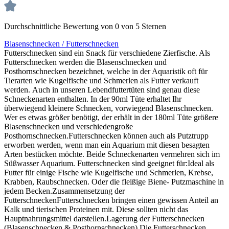
Durchschnittliche Bewertung von 0 von 5 Sternen
Blasenschnecken / Futterschnecken
Futterschnecken sind ein Snack für verschiedene Zierfische. Als
Futter­schnecken werden die Blasenschnecken und
Posthornschnecken bezeichnet, welche in der Aquaristik oft für
Tierarten wie Kugelfische und Schmerlen als Futter verkauft
werden. Auch in unseren Lebendfuttertüten sind genau diese
Schneckenarten enthalten. In der 90ml Tüte erhaltet Ihr
überwiegend kleinere Schnecken, vorwiegend Blasenschnecken.
Wer es etwas größer benötigt, der erhält in der 180ml Tüte größere
Blasenschnecken und verschiedengroße
Posthornschnecken.Futterschnecken können auch als Putztrupp
erworben werden, wenn man ein Aquarium mit diesen besagten
Arten bestücken möchte. Beide Schneckenarten vermehren sich im
Süßwasser Aquarium. Futterschnecken sind geeignet für:Ideal als
Futter für einige Fische wie Kugelfische und Schmerlen, Krebse,
Krabben, Raubschnecken. Oder die fleißige Biene- Putzmaschine in
jedem Becken.Zusammensetzung der
FutterschneckenFutterschnecken bringen einen gewissen Anteil an
Kalk und tierischen Proteinen mit. Diese sollten nicht das
Hauptnahrungsmittel darstellen.Lagerung der Futterschnecken
(Blasenschnecken & Posthornschnecken) Die Futterschnecken,