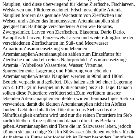
Nauplien, sind diese überwiegend für kleine Zierfische, Fischlarven,
Welslarven und Filtrierer geeignet. Frisch geschlüpfte Artemia
Nauplien fördern das gesunde Wachstum von Zierfischen und
Welsen und stärken das Immunsystem.Artemianauplien sind
geeignet für: Bärblinge verschiedener Arten wie Boraras,
Zwergsalmler, Larven von Zierfischen, Elassoma, Dario Dario,
Kampffisch Larven, Panzerwels Larven und weitere Jungfische der
verschiedenen Zierfischarten im Süß- und Meerwasser
Aquarium.Zusammensetzung von lebenden
ArtemianauplienArtemianauplien zählen zum Einzelfutter für
Zierfische und sind ein reines Naturprodukt. Zusammensetzung:
Artemia - Wirbellose Wassertiere, Wasser, Vitamine,
Spurenelemente. Lagerung und Fütterung von lebenden
ArtemianauplienArtemia Nauplien werden in 90ml und 180ml
Beuteln verpackt und geliefert. Dies halten sich bei einer Lagerung
von 4-10°C (zum Beispiel im Kühlschrank) bis zu 8 Tage. Danach
sollten diese Futtertiere verfüttert sein.Zum verfüttern unserer
lebenden Artemianauplien empfehlen wir ein feinmaschiges Sieb zu
verwenden, damit die kleinen Artemianauplien nicht im Abfluss
landen. Gebt den Inhalt der Tüte durch das Sieb so das die
Nährflüssigkeit entfernt wird und nur die reinen Futtertiere im Sieb
zurückbleiben. Kurz spülen und danach direkt ins Becken
geben.Artemianauplien sind Tiere die im Salzwasser leben, jedoch
können sie auch einige Zeit im Süßwasser überleben welches für die
Aufnahme als Futter sehr förderlich ist.Füttert besonders Jungfische