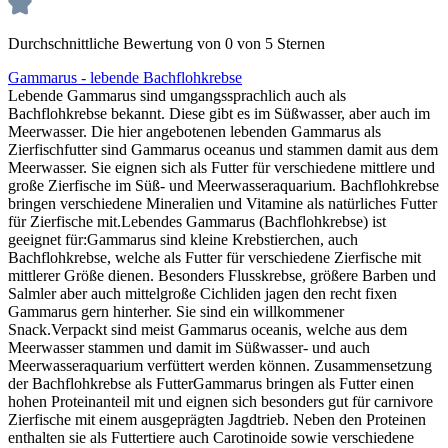
Durchschnittliche Bewertung von 0 von 5 Sternen
Gammarus - lebende Bachflohkrebse
Lebende Gammarus sind umgangssprachlich auch als
Bachflohkrebse bekannt. Diese gibt es im Süßwasser, aber auch im
Meerwasser. Die hier angebotenen lebenden Gammarus als
Zierfischfutter sind Gammarus oceanus und stammen damit aus dem
Meerwasser. Sie eignen sich als Futter für verschiedene mittlere und
große Zierfische im Süß- und Meerwasseraquarium. Bachflohkrebse
bringen verschiedene Mineralien und Vitamine als natürliches Futter
für Zierfische mit.Lebendes Gammarus (Bachflohkrebse) ist
geeignet für:Gammarus sind kleine Krebstierchen, auch
Bachflohkrebse, welche als Futter für verschiedene Zierfische mit
mittlerer Größe dienen. Besonders Flusskrebse, größere Barben und
Salmler aber auch mittelgroße Cichliden jagen den recht fixen
Gammarus gern hinterher. Sie sind ein willkommener
Snack.Verpackt sind meist Gammarus oceanis, welche aus dem
Meerwasser stammen und damit im Süßwasser- und auch
Meerwasseraquarium verfüttert werden können. Zusammensetzung
der Bachflohkrebse als FutterGammarus bringen als Futter einen
hohen Proteinanteil mit und eignen sich besonders gut für carnivore
Zierfische mit einem ausgeprägten Jagdtrieb. Neben den Proteinen
enthalten sie als Futtertiere auch Carotinoide sowie verschiedene