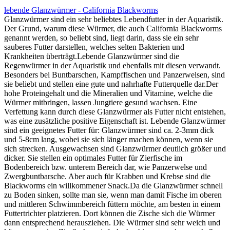
lebende Glanzwürmer - California Blackworms
Glanzwürmer sind ein sehr beliebtes Lebendfutter in der Aquaristik.
Der Grund, warum diese Würmer, die auch California Blackworms
genannt werden, so beliebt sind, liegt darin, dass sie ein sehr
sauberes Futter darstellen, welches selten Bakterien und
Krankheiten überträgt.Lebende Glanzwürmer sind die
Regenwürmer in der Aquaristik und ebenfalls mit diesen verwandt.
Besonders bei Buntbarschen, Kampffischen und Panzerwelsen, sind
sie beliebt und stellen eine gute und nahrhafte Futterquelle dar.Der
hohe Proteingehalt und die Mineralien und Vitamine, welche die
Würmer mitbringen, lassen Jungtiere gesund wachsen. Eine
Verfettung kann durch diese Glanzwürmer als Futter nicht entstehen,
was eine zusätzliche positive Eigenschaft ist. Lebende Glanzwürmer
sind ein geeignetes Futter für: Glanzwürmer sind ca. 2-3mm dick
und 5-8cm lang, wobei sie sich länger machen können, wenn sie
sich strecken. Ausgewachsen sind Glanzwürmer deutlich größer und
dicker. Sie stellen ein optimales Futter für Zierfische im
Bodenbereich bzw. unterem Bereich dar, wie Panzerwelse und
Zwergbuntbarsche. Aber auch für Krabben und Krebse sind die
Blackworms ein willkommener Snack.Da die Glanzwürmer schnell
zu Boden sinken, sollte man sie, wenn man damit Fische im oberen
und mittleren Schwimmbereich füttern möchte, am besten in einem
Futtertrichter platzieren. Dort können die Zische sich die Würmer
dann entsprechend herausziehen. Die Würmer sind sehr weich und