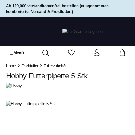
alt springen
Ab 120,00€ versandkostenfrei bestellen (ausgenommen
kombinierter Versand & Frostfutter!)
Menü
Home
Fischfutter
Futterzubehör
Hobby Futterpipette 5 Stk
Bildergalerie überspringen