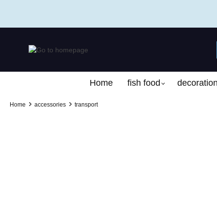
search
Skip to main navigation
Home
fish food
decoratio
Home
accessories
transport