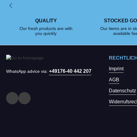
QUALITY
STOCKED G
Our fresh products are with
Our items are in s
you quickly
available fas
RECHTLIC
Imprint
+49176-40 442 207
WhatsApp advice via:
AGB
Datenschutz
Widerrufsrec