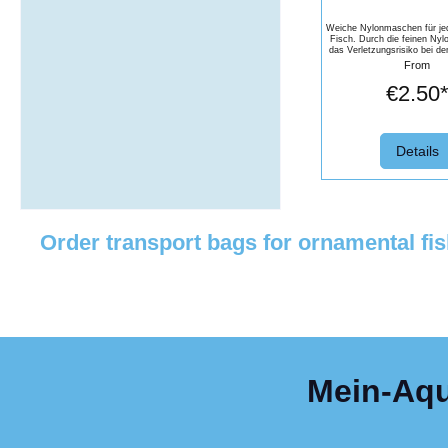
Weiche Nylonmaschen für je
Fisch. Durch die feinen Nyl
das Verletzungsrisiko bei de
das rausholen sehr 
From
€2.50
Details
Order transport bags for ornamental fi
Mein-Aqua