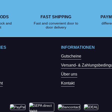
OODS
FAST SHIPPING
PAYM
tock and
Fast and convenient door to
differ
t
door delivery
HES
INFORMATIONEN
Gutscheine
Versand- & Zahlungsbeding
Über uns
ht
Kontakt