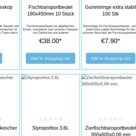
out of 5 stars
Average rating of 0 out of 5 stars
Average rating of 0 out of 5 
eskop
Fischtransportbeutel
Gummiringe extra stabi
180x450mm 10 Stück
100 Stk
de Garnele und
Fischtransportbeutel mit abgeflachten
Gummiringe für Fischtransportbeutel - ext
onmaschen ist
Ecken, transparent zum sicheren Transport
stabil Extra stabile Gummiringe für den
n Tieren durch
von Zierfischen und anderen
sicheren Verschluß der Fischtransportbeut
gering.
Aquarienbewohnern. Sicheres Verschließen
Lieferumfang: 100 Stk
*
€38.00*
€7.90*
mit unseren optional erhältlichen
Gummiringen. Materialstärke 60µm.
Lieferumfang: 10 Stück / 180x450mm
Add to shopping cart
Add to shopping cart
out of 5 stars
Average rating of 0 out of 5 stars
Average rating of 0 out of 5 
hkescher
Styroporbox 3.6L
Zierfischtransportbeutel
300x600x0,08 mm