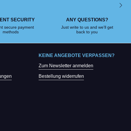
ENT SECURITY
ANY QUESTIONS?
ent secure payment
Just write to us and we'll get
methods
back to you
KEINE ANGEBOTE VERPASSEN?
Zum Newsletter anmelden
ungen
Bestellung widerrufen