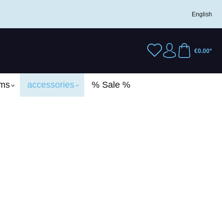
English
€0.00*
ems
accessories
% Sale %