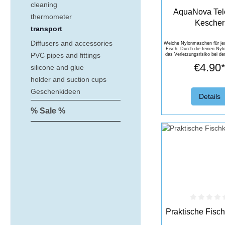
cleaning
Average rating of 0 
AquaNova Tel
thermometer
Kescher
transport
Diffusers and accessories
Weiche Nylonmaschen für je
Fisch. Durch die feinen Nyl
PVC pipes and fittings
das Verletzungsrisiko bei de
das rausholen sehr 
€4.90
silicone and glue
holder and suction cups
Geschenkideen
Details
% Sale %
Average rating of 0 
Praktische Fisc