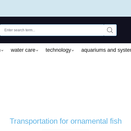
n
water care
technology
aquariums and syst
Transportation for ornamental fish