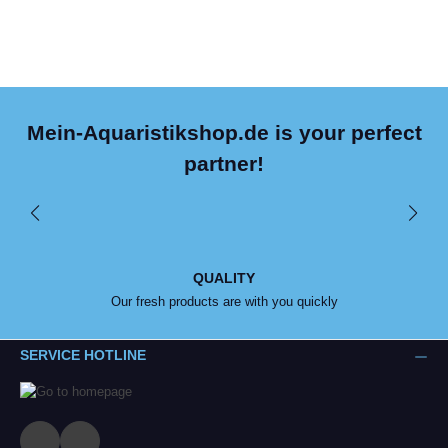
Mein-Aquaristikshop.de is your perfect
partner!
QUALITY
Our fresh products are with you quickly
SERVICE HOTLINE