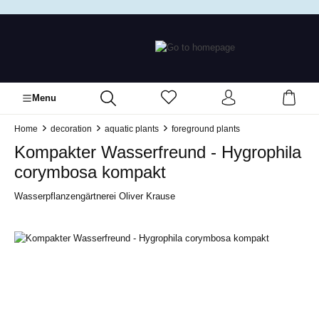
in content
Menu
Home
decoration
aquatic plants
foreground plants
Kompakter Wasserfreund - Hygrophila
corymbosa kompakt
Wasserpflanzengärtnerei Oliver Krause
Skip image gallery