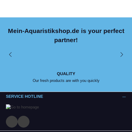
Mein-Aquaristikshop.de is your perfect
partner!
QUALITY
Our fresh products are with you quickly
SERVICE HOTLINE