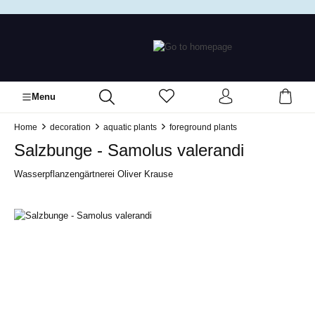
in content
Menu
Home
decoration
aquatic plants
foreground plants
Salzbunge - Samolus valerandi
Wasserpflanzengärtnerei Oliver Krause
Skip image gallery